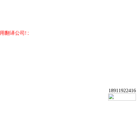
译公司! 北京朝阳区翻译公司! 英语翻译! 日语翻译!俄语翻译! 小
18911922416