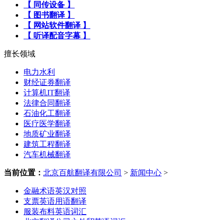
【 同传设备 】
【 图书翻译 】
【 网站软件翻译 】
【 听译配音字幕 】
擅长领域
电力水利
财经证券翻译
计算机IT翻译
法律合同翻译
石油化工翻译
医疗医学翻译
地质矿业翻译
建筑工程翻译
汽车机械翻译
当前位置：
北京百航翻译有限公司
>
新闻中心
>
金融术语英汉对照
支票英语用语翻译
服装布料英语词汇