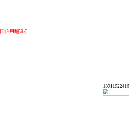
用翻译公司! 北京朝阳区翻译公司! 英语翻译! 日语翻译!俄语翻译!
18911922416