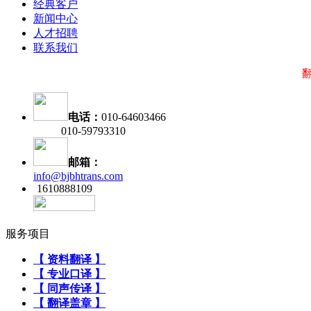
经典客户
新闻中心
人才招聘
联系我们
翻
电话：
010-64603466
010-59793310
邮箱：
info@bjbhtrans.com
1610888109
服务项目
【 资料翻译 】
【 专业口译 】
【 同声传译 】
【 翻译盖章 】