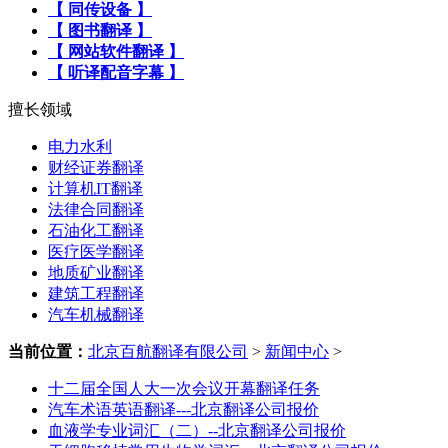
【 同传设备 】
【 图书翻译 】
【 网站软件翻译 】
【 听译配音字幕 】
擅长领域
电力水利
财经证券翻译
计算机IT翻译
法律合同翻译
石油化工翻译
医疗医学翻译
地质矿业翻译
建筑工程翻译
汽车机械翻译
当前位置：
北京百航翻译有限公司
>
新闻中心
>
十二届全国人大一次会议开幕翻译任务
汽车术语英语翻译---北京翻译公司报价
血液学专业词汇（二）--北京翻译公司报价