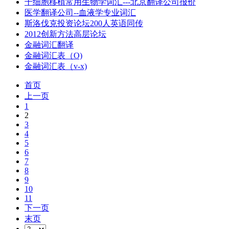
干细胞移植常用生物学词汇---北京翻译公司报价
医学翻译公司--血液学专业词汇
斯洛伐克投资论坛200人英语同传
2012创新方法高层论坛
金融词汇翻译
金融词汇表（O)
金融词汇表（v-x)
首页
上一页
1
2
3
4
5
6
7
8
9
10
11
下一页
末页